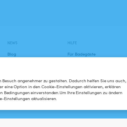
NEWS
HILFE
Blog
Für Badegäste
Swimmy in den Medien
Für Gastgeber
Das Swimmy-Abenteuer
Meinen Pool vermieten
 Besuch angenehmer zu gestalten. Dadurch helfen Sie uns auch,
r eine Option in den Cookie-Einstellungen aktivieren, erklären
So funktioniert's
gten Bedingungen einverstanden.Um Ihre Einstellungen zu ändern
-Einstellungen aktualisieren.