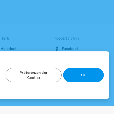
HILFE
FOLGEN SIE UNS
Helpdesk
Facebook
Allgemeine
Instagram
Geschäftsbedingungen
Präferenzen der
OK
Datenschutzbestimmungen
Cookies
Impressums