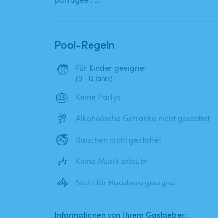
partagée . …
Pool-Regeln
🧒
Für Kinder geeignet
(0 - 12 Jahre)
🎂
Keine Partys
🥂
Alkoholische Getränke nicht gestattet
🚭
Rauchen nicht gestattet
🎶
Keine Musik erlaubt
🦓
Nicht für Haustiere geeignet
Informationen von Ihrem Gastgeber: