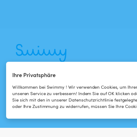
Die führende Website für die Vermietung
Ihre Privatsphäre
privater Pools.
Willkommen bei Swimmy ! Wir verwenden Cookies, um Ihren
unseren Service zu verbessern! Indem Sie auf OK klicken ode
Sie sich mit den in unserer Datenschutzrichtlinie festgele
oder Ihre Zustimmung zu widerrufen, müssen Sie Ihre Cookie