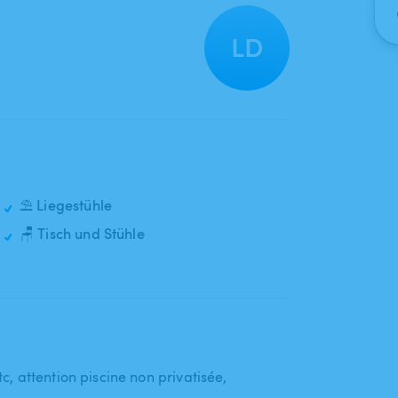
LD
⛱️ Liegestühle
🪑 Tisch und Stühle
tc​,​ attention piscine non privatisée​,​