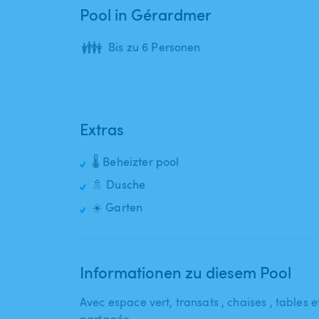
Pool in Gérardmer
👪
Bis zu 6 Personen
Extras
🌡️ Beheizter pool
🚿 Dusche
☀️ Garten
Informationen zu diesem Pool
Avec espace vert​,​ transats ​,​ chaises ​,​ tables e