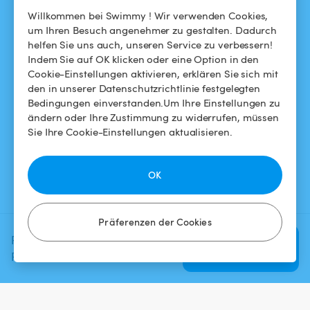
Das Swimmy-Abenteuer
Meinen Pool vermieten
Willkommen bei Swimmy ! Wir verwenden Cookies,
um Ihren Besuch angenehmer zu gestalten. Dadurch
So funktioniert's
helfen Sie uns auch, unseren Service zu verbessern!
Indem Sie auf OK klicken oder eine Option in den
Cookie-Einstellungen aktivieren, erklären Sie sich mit
HILFE
FOLGEN SIE UNS
den in unserer Datenschutzrichtlinie festgelegten
Bedingungen einverstanden.Um Ihre Einstellungen zu
Helpdesk
Facebook
ändern oder Ihre Zustimmung zu widerrufen, müssen
Sie Ihre Cookie-Einstellungen aktualisieren.
Allgemeine
Instagram
Geschäftsbedingungen
OK
Datenschutzbestimmungen
Impressums
Präferenzen der Cookies
Planen Sie Ihr nächstes
Verfügbarkeit
prüfen
Poolerlebnis