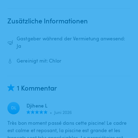
Zusätzliche Informationen
Gastgeber während der Vermietung anwesend:
🤿
Ja
💧
Gereinigt mit: Chlor
1 Kommentar
Djihene L
DL
•
Juni 2026
Très bon moment passé dans cette piscine! Le cadre
est calme et reposant, la piscine est grande et les
transats sont très appréciables. Le propriétaire est