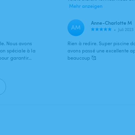
Mehr anzeigen
Anne-Charlotte M
AM
•
Juli 2023
ble. Nous avons
Rien à redire. Super piscine 
n spéciale à la
avons passé une excellente a
 pour garantir…
beaucoup 🥰