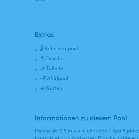
Extras
🌡️ Beheizter pool
🚿 Dusche
🚽 Toilette
🛁 Whirlpool
☀️ Garten
Informationen zu diesem Pool
Piscine de 9​,​5 m x 4 m chauffée ​/​ Spa 5 place
transats et d'un barbecue ! Douche​,​ table et