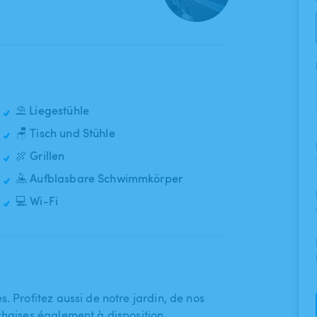
⛱️ Liegestühle
🪑 Tisch und Stühle
🍖 Grillen
🤽 Aufblasbare Schwimmkörper
💻 Wi-Fi
s. Profitez aussi de notre jardin​,​ de nos
 chaises également à disposition.