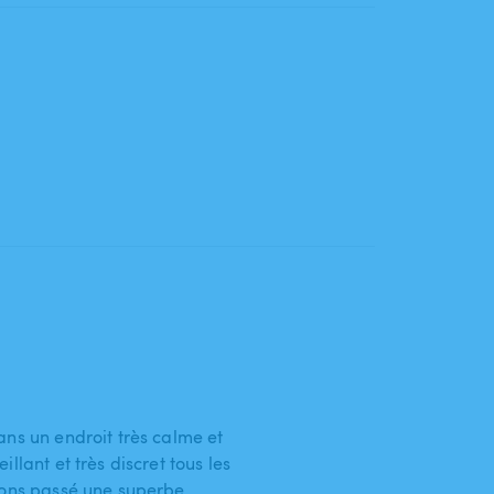
ans un endroit très calme et
llant et très discret tous les
avons passé une superbe…