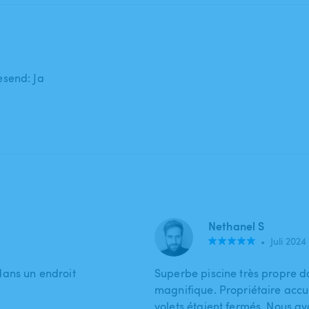
send: Ja
Nethanel S
•
Juli 2024
dans un endroit
Superbe piscine très propre d
magnifique. Propriétaire accuei
volets étaient fermés. Nous 