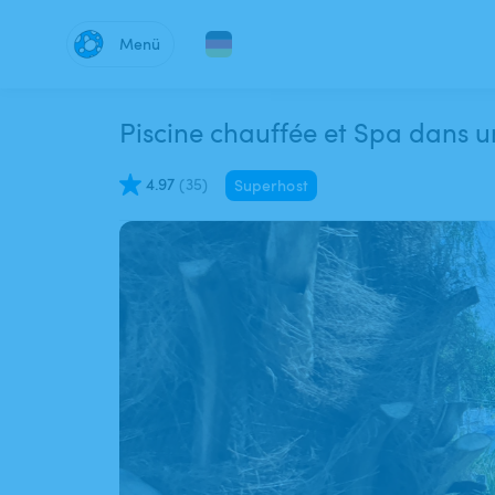
Menü
Piscine chauffée et Spa dans u
4.97
(
35
)
Superhost